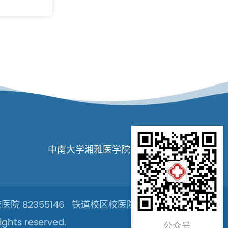
中南大学湘雅医学院
院 82355146 铁道校区校医院 82655264
hts reserved.
公众号