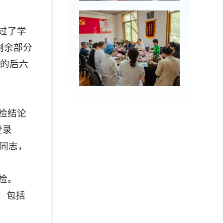
过了学
剩余部分
后的后六
检结论
登录
题的同志，
检。
息，包括