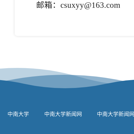
邮箱：
csuxyy@163.com
中南大学
中南大学新闻网
中南大学新闻